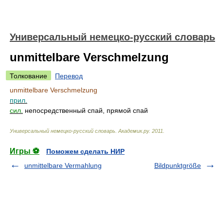
Универсальный немецко-русский словарь
unmittelbare Verschmelzung
Толкование
Перевод
unmittelbare Verschmelzung
прил.
сил.
непосредственный спай, прямой спай
Универсальный немецко-русский словарь
.
Академик.ру
.
2011
.
Игры ⚽
Поможем сделать НИР
unmittelbare Vermahlung
Bildpunktgröße